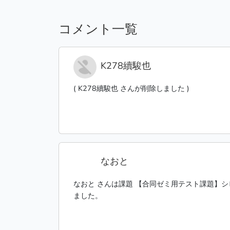
コメント一覧
K278續駿也
( K278續駿也 さんが削除しました )
なおと
なおと さんは課題 【合同ゼミ用テスト課題】
ました。