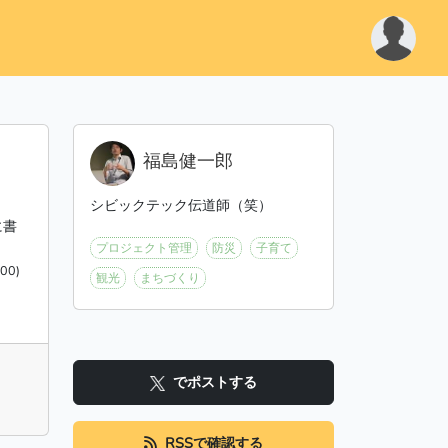
た
福島健一郎
シビックテック伝道師（笑）
に書
プロジェクト管理
防災
子育て
00)
観光
まちづくり
でポストする
RSSで確認する