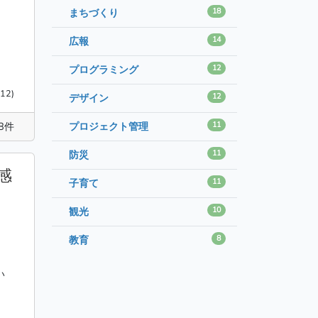
18
まちづくり
14
広報
12
プログラミング
12)
12
デザイン
8件
11
プロジェクト管理
11
防災
感
11
子育て
10
観光
8
教育
い