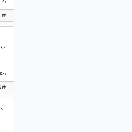
10)
6件
、い
08)
8件
へ