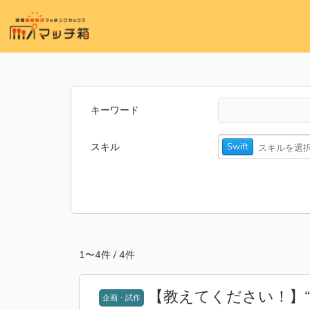
キーワード
スキル
Swift
1〜4件 / 4件
【教えてください！】
企画・試作